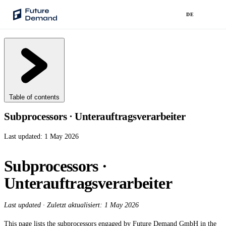
DE
PLATFORM
Audience Intelligence
✦
Taste Cluster Technology
Table of contents
Lookout
Subprocessors · Unterauftragsverarbeiter
Demand Prediction for Events
Last updated: 1 May 2026
Wave
Social Media Campaigns
Subprocessors ·
Backhaul
Unterauftragsverarbeiter
Automated Customer Segmentation
Sentinel
Last updated · Zuletzt aktualisiert: 1 May 2026
Ask Your Data
This page lists the subprocessors engaged by Future Demand GmbH in the