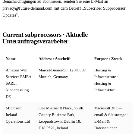
Benachrichtigungen zu abonnieren, senden Sie eine E-Mail an
privacy@future-demand.com
mit dem Betreff „Subscribe: Subprocessor
Live Entertainment
Updates”.
Artist Agencies
Current subprocessors · Aktuelle
Performing Arts
Unterauftragsverarbeiter
Promoters, Festivals & Nightlife
Name
Address / Anschrift
Purpose / Zweck
Recruiting & Employer Branding
Amazon Web
Marcel-Breuer-Str. 12, 80807
Hosting &
Services EMEA
Munich, Germany
Infrastructure ·
RESOURCES
SARL,
Hosting &
Niederlassung
Infrastruktur
Success Stories
DE
Insights
Microsoft
One Microsoft Place, South
Microsoft 365 —
Ireland
County Business Park,
email & file storage ·
Newsletter
Operations Ltd
Leopardstown, Dublin 18,
E-Mail &
D18 P521, Ireland
Dateispeicher