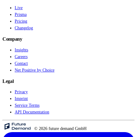
Live
Prisma
Pricing
Changelog
Company
Insights
Careers
Contact
Net Positive by Choice
Legal
Privacy
Imprint
Service Terms
API Documentation
© 2026 future demand GmbH