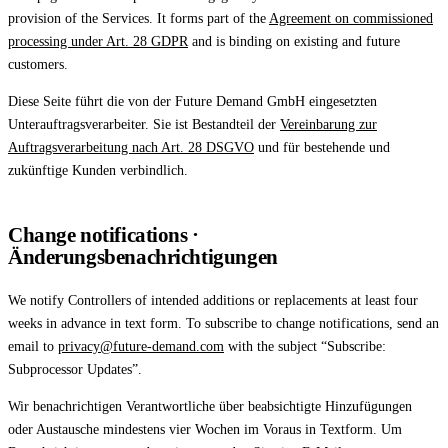
Affinity
provision of the Services. It forms part of the
Agreement on commissioned
Product Recommendations API
processing under Art. 28 GDPR
and is binding on existing and future
customers.
PLANS
Diese Seite führt die von der Future Demand GmbH eingesetzten
Live
Unterauftragsverarbeiter. Sie ist Bestandteil der
Vereinbarung zur
For Promoters & Arts Organisations
Auftragsverarbeitung nach Art. 28 DSGVO
und für bestehende und
zukünftige Kunden verbindlich.
Prisma
For Marketing Teams & Agencies
Change notifications ·
Änderungsbenachrichtigungen
Find your plan
Compare products & pricing
We notify Controllers of intended additions or replacements at least four
weeks in advance in text form. To subscribe to change notifications, send an
USE CASES
email to
privacy@future-demand.com
with the subject “Subscribe:
Agencies
Subprocessor Updates”.
Hotels & Regions
Wir benachrichtigen Verantwortliche über beabsichtigte Hinzufügungen
oder Austausche mindestens vier Wochen im Voraus in Textform. Um
In-house Teams