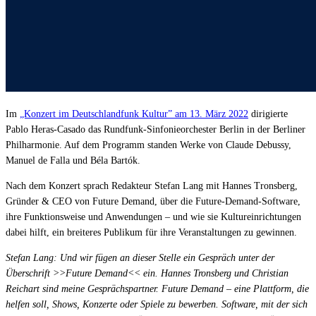
Affinity
Produktempfehlungs-API
PRODUKTE
Live
Für Veranstalter & Kultureinrichtungen
Im
„Konzert im Deutschlandfunk Kultur” am 13. März 2022
dirigierte
Pablo Heras-Casado das Rundfunk-Sinfonieorchester Berlin in der Berliner
Prisma
Philharmonie. Auf dem Programm standen Werke von Claude Debussy,
Für Marketing-Teams & Agenturen
Manuel de Falla und Béla Bartók.
Produkt finden
Nach dem Konzert sprach Redakteur Stefan Lang mit Hannes Tronsberg,
Produkte & Preise vergleichen
Gründer & CEO von Future Demand, über die Future-Demand-Software,
ihre Funktionsweise und Anwendungen – und wie sie Kultureinrichtungen
USE CASES
dabei hilft, ein breiteres Publikum für ihre Veranstaltungen zu gewinnen.
Agenturen
Stefan Lang: Und wir fügen an dieser Stelle ein Gespräch unter der
Überschrift >>Future Demand<< ein. Hannes Tronsberg und Christian
Hotels & Regionen
Reichart sind meine Gesprächspartner. Future Demand – eine Plattform, die
helfen soll, Shows, Konzerte oder Spiele zu bewerben. Software, mit der sich
Interne Teams