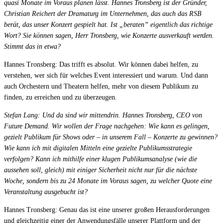
quasi Monate im Voraus planen lässt. Hannes Tronsberg ist der Gründer,
Christian Reichert der Dramaturg im Unternehmen, das auch das RSB
Live Entertainment
berät, das unser Konzert gespielt hat. Ist „beraten” eigentlich das richtige
Wort? Sie können sagen, Herr Tronsberg, wie Konzerte ausverkauft werden.
Künstleragenturen
Stimmt das in etwa?
Performing Arts
Hannes Tronsberg: Das trifft es absolut. Wir können dabei helfen, zu
verstehen, wer sich für welches Event interessiert und warum. Und dann
Veranstalter, Festivals & Nightlife
auch Orchestern und Theatern helfen, mehr von diesem Publikum zu
finden, zu erreichen und zu überzeugen.
Recruiting & Employer Branding
Stefan Lang: Und da sind wir mittendrin. Hannes Tronsberg, CEO von
Future Demand. Wir wollen der Frage nachgehen: Wie kann es gelingen,
RESOURCES
gezielt Publikum für Shows oder – in unserem Fall – Konzerte zu gewinnen?
Wie kann ich mit digitalen Mitteln eine gezielte Publikumsstrategie
Erfolgsgeschichten
verfolgen? Kann ich mithilfe einer klugen Publikumsanalyse (wie die
aussehen soll, gleich) mit einiger Sicherheit nicht nur für die nächste
Insights
Woche, sondern bis zu 24 Monate im Voraus sagen, zu welcher Quote eine
Veranstaltung ausgebucht ist?
Newsletter
Hannes Tronsberg: Genau das ist eine unserer großen Herausforderungen
und gleichzeitig einer der Anwendungsfälle unserer Plattform und der