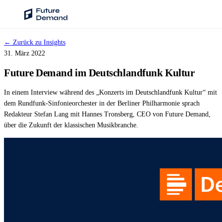
← Zurück zu Insights
PLATTFORM
31. März 2022
Audience Intelligence
Future Demand im Deutschlandfunk Kultur
✦
Taste-Cluster-Technologie
In einem Interview während des „Konzerts im Deutschlandfunk Kultur“ mit
Lookout
dem Rundfunk-Sinfonieorchester in der Berliner Philharmonie sprach
Nachfrageprognose
Redakteur Stefan Lang mit Hannes Tronsberg, CEO von Future Demand,
über die Zukunft der klassischen Musikbranche.
Wave
Social Media Kampagnen
Backhaul
Automatische Segmentierung
Sentinel
Frag deine Daten