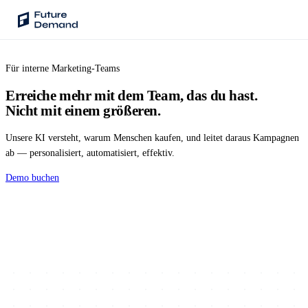
Für interne Marketing-Teams
PLATTFORM
Erreiche mehr mit dem Team, das du hast.
Audience Intelligence
✦
Nicht mit einem größeren.
Taste-Cluster-Technologie
Unsere KI versteht, warum Menschen kaufen, und leitet daraus Kampagnen
Lookout
ab — personalisiert, automatisiert, effektiv.
Nachfrageprognose
Demo buchen
Wave
Social Media Kampagnen
Backhaul
Automatische Segmentierung
Sentinel
Frag deine Daten