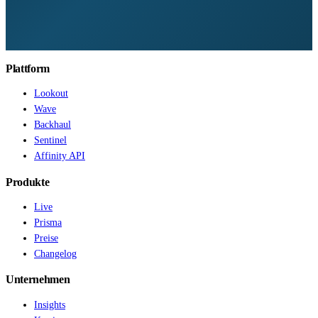
Plattform
Lookout
Wave
Backhaul
Sentinel
Affinity API
Produkte
Live
Prisma
Preise
Changelog
Unternehmen
Insights