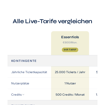
Live Entertainment
Künstleragenturen
Alle Live-Tarife vergleichen
Performing Arts
Essentials
Veranstalter, Festivals & Nightlife
€600/Mon.
Recruiting & Employer Branding
IHR TARIF
KONTINGENTE
RESOURCES
Erfolgsgeschichten
Jährliche Ticketkapazität
25.000 Tickets / Jahr
50.000
Insights
Nutzerplätze
1 Nutzer
Newsletter
Credits
500 Credits / Monat
1.000 