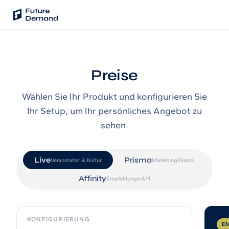
PLATTFORM
Preise
Audience Intelligence
✦
Taste-Cluster-Technologie
Wählen Sie Ihr Produkt und konfigurieren Sie
Lookout
Ihr Setup, um Ihr persönliches Angebot zu
Nachfrageprognose
sehen.
Wave
Social Media Kampagnen
Live
Prisma
Veranstalter & Kultur
Marketing-Teams
Backhaul
Affinity
Empfehlungs-API
Automatische Segmentierung
Sentinel
Frag deine Daten
KONFIGURIERUNG
EM