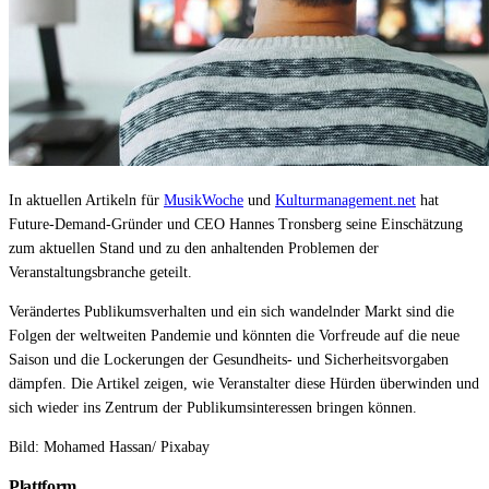
Affinity
Produktempfehlungs-API
PRODUKTE
Live
Für Veranstalter & Kultureinrichtungen
In aktuellen Artikeln für
MusikWoche
und
Kulturmanagement.net
hat
Prisma
Future-Demand-Gründer und CEO Hannes Tronsberg seine Einschätzung
Für Marketing-Teams & Agenturen
zum aktuellen Stand und zu den anhaltenden Problemen der
Veranstaltungsbranche geteilt.
Produkt finden
Produkte & Preise vergleichen
Verändertes Publikumsverhalten und ein sich wandelnder Markt sind die
Folgen der weltweiten Pandemie und könnten die Vorfreude auf die neue
USE CASES
Saison und die Lockerungen der Gesundheits- und Sicherheitsvorgaben
dämpfen. Die Artikel zeigen, wie Veranstalter diese Hürden überwinden und
Agenturen
sich wieder ins Zentrum der Publikumsinteressen bringen können.
Hotels & Regionen
Bild: Mohamed Hassan/ Pixabay
Plattform
Interne Teams