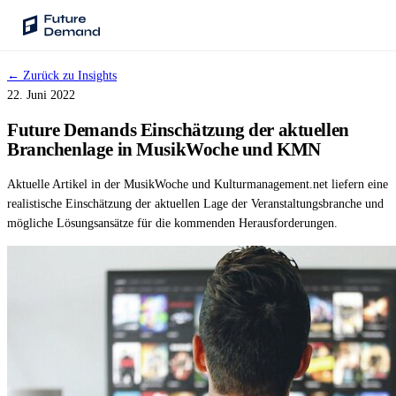
← Zurück zu Insights
PLATTFORM
22. Juni 2022
Audience Intelligence
Future Demands Einschätzung der aktuellen
✦
Taste-Cluster-Technologie
Branchenlage in MusikWoche und KMN
Lookout
Aktuelle Artikel in der MusikWoche und Kulturmanagement.net liefern eine
Nachfrageprognose
realistische Einschätzung der aktuellen Lage der Veranstaltungsbranche und
mögliche Lösungsansätze für die kommenden Herausforderungen.
Wave
Social Media Kampagnen
Backhaul
Automatische Segmentierung
Sentinel
Frag deine Daten