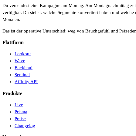
Du versendest eine Kampagne am Montag. Am Montagnachmittag zeigt 
Interne Teams
verfügbar. Du siehst, welche Segmente konvertiert haben und welche 
Monaten.
Live Entertainment
Das ist der operative Unterschied: weg von Bauchgefühl und Präzedenz
Künstleragenturen
Plattform
Performing Arts
Lookout
Veranstalter, Festivals & Nightlife
Wave
Backhaul
Recruiting & Employer Branding
Sentinel
Affinity API
Produkte
RESOURCES
Live
Erfolgsgeschichten
Prisma
Preise
Insights
Changelog
Newsletter