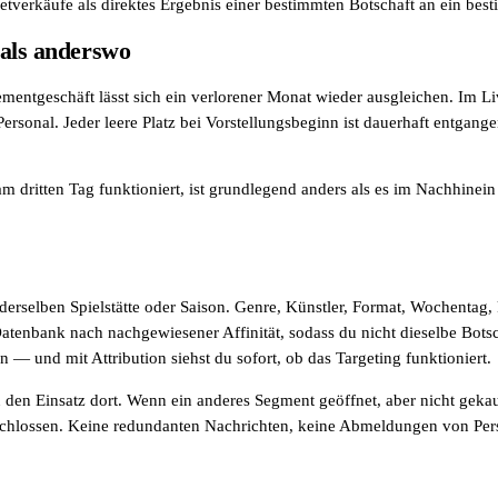
ketverkäufe als direktes Ergebnis einer bestimmten Botschaft an ein be
 als anderswo
geschäft lässt sich ein verlorener Monat wieder ausgleichen. Im Live-
 Personal. Jeder leere Platz bei Vorstellungsbeginn ist dauerhaft entga
dritten Tag funktioniert, ist grundlegend anders als es im Nachhinein fe
derselben Spielstätte oder Saison. Genre, Künstler, Format, Wochentag,
tenbank nach nachgewiesener Affinität, sodass du nicht dieselbe Botsch
n — und mit Attribution siehst du sofort, ob das Targeting funktioniert.
 den Einsatz dort. Wenn ein anderes Segment geöffnet, aber nicht gekau
schlossen. Keine redundanten Nachrichten, keine Abmeldungen von Perso