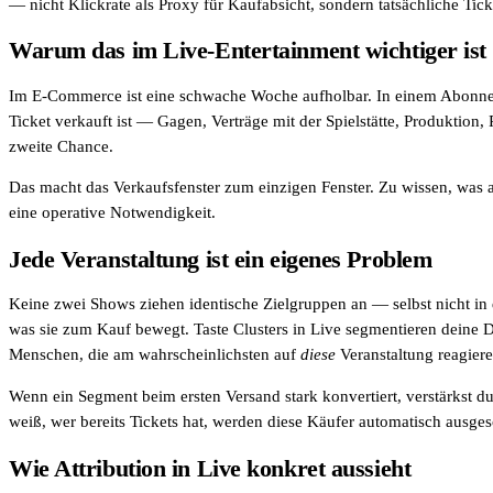
— nicht Klickrate als Proxy für Kaufabsicht, sondern tatsächliche Tic
Affinity
Warum das im Live-Entertainment wichtiger ist
Produktempfehlungs-API
Im E-Commerce ist eine schwache Woche aufholbar. In einem Abonnement
PRODUKTE
Ticket verkauft ist — Gagen, Verträge mit der Spielstätte, Produktion,
zweite Chance.
Live
Für Veranstalter & Kultureinrichtungen
Das macht das Verkaufsfenster zum einzigen Fenster. Zu wissen, was am 
eine operative Notwendigkeit.
Prisma
Für Marketing-Teams & Agenturen
Jede Veranstaltung ist ein eigenes Problem
Produkt finden
Keine zwei Shows ziehen identische Zielgruppen an — selbst nicht in 
Produkte & Preise vergleichen
was sie zum Kauf bewegt. Taste Clusters in Live segmentieren deine Da
Menschen, die am wahrscheinlichsten auf
diese
Veranstaltung reagiere
USE CASES
Wenn ein Segment beim ersten Versand stark konvertiert, verstärkst du
Agenturen
weiß, wer bereits Tickets hat, werden diese Käufer automatisch ausge
Wie Attribution in Live konkret aussieht
Hotels & Regionen