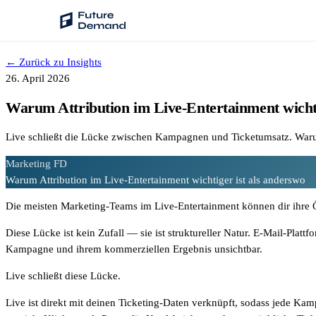
← Zurück zu Insights
PLATTFORM
26. April 2026
Audience Intelligence
Warum Attribution im Live-Entertainment wichti
✦
Taste-Cluster-Technologie
Live schließt die Lücke zwischen Kampagnen und Ticketumsatz. Warum
Lookout
Marketing
FD
Nachfrageprognose
Warum Attribution im Live-Entertainment wichtiger ist als anderswo
Wave
Die meisten Marketing-Teams im Live-Entertainment können dir ihre Ö
Social Media Kampagnen
Diese Lücke ist kein Zufall — sie ist struktureller Natur. E-Mail-Plat
Backhaul
Kampagne und ihrem kommerziellen Ergebnis unsichtbar.
Automatische Segmentierung
Live schließt diese Lücke.
Sentinel
Live ist direkt mit deinen Ticketing-Daten verknüpft, sodass jede Ka
Frag deine Daten