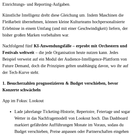
Einrichtungs- und Reporting-Aufgaben.
Affinity
Produktempfehlungs-API
Künstliche Intelligenz dreht diese Gleichung um. Indem Maschinen die
Fleißarbeit übernehmen, können kleine Kulturteams hochpersonalisierte
PRODUKTE
Erlebnisse in einem Umfang (und mit einer Geschwindigkeit) liefern, der
bisher großen Marken vorbehalten war.
Live
Für Veranstalter & Kultureinrichtungen
Nachfolgend fünf
KI-Anwendungsfälle – erprobt mit Orchestern und
Festivals weltweit
– die jede Organisation heute nutzen kann. Jedes
Prisma
Beispiel verweist auf ein Modul der Audience-Intelligence-Plattform von
Für Marketing-Teams & Agenturen
Future Demand, doch die Prinzipien gelten unabhängig davon, wo ihr auf
der Tech-Kurve steht.
Produkt finden
Produkte & Preise vergleichen
1. Besucherzahlen prognostizieren & Budget verschieben, bevor
Konzerte schwächeln
USE CASES
App im Fokus: Lookout
Agenturen
Lade jahrelange Ticketing-Historie, Repertoire, Feiertage und sogar
Wetter in das Nachfragemodell von Lookout hoch. Das Dashboard
Hotels & Regionen
markiert gefährdete Aufführungen Monate im Voraus, sodass du
Budget verschieben, Preise anpassen oder Partnerschaften eingehen
Interne Teams