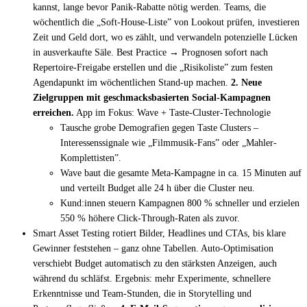
kannst, lange bevor Panik-Rabatte nötig werden. Teams, die
wöchentlich die „Soft-House-Liste” von Lookout prüfen, investieren
Live Entertainment
Zeit und Geld dort, wo es zählt, und verwandeln potenzielle Lücken
in ausverkaufte Säle. Best Practice → Prognosen sofort nach
Künstleragenturen
Repertoire-Freigabe erstellen und die „Risikoliste” zum festen
Agendapunkt im wöchentlichen Stand-up machen.
2. Neue
Performing Arts
Zielgruppen mit geschmacksbasierten Social-Kampagnen
Veranstalter, Festivals & Nightlife
erreichen.
App im Fokus: Wave + Taste-Cluster-Technologie
Tausche grobe Demografien gegen Taste Clusters –
Recruiting & Employer Branding
Interessenssignale wie „Filmmusik-Fans” oder „Mahler-
Komplettisten”.
Wave baut die gesamte Meta-Kampagne in ca. 15 Minuten auf
RESOURCES
und verteilt Budget alle 24 h über die Cluster neu.
Kund:innen steuern Kampagnen 800 % schneller und erzielen
Erfolgsgeschichten
550 % höhere Click-Through-Raten als zuvor.
Smart Asset Testing rotiert Bilder, Headlines und CTAs, bis klare
Insights
Gewinner feststehen – ganz ohne Tabellen. Auto-Optimisation
verschiebt Budget automatisch zu den stärksten Anzeigen, auch
Newsletter
während du schläfst. Ergebnis: mehr Experimente, schnellere
Erkenntnisse und Team-Stunden, die in Storytelling und