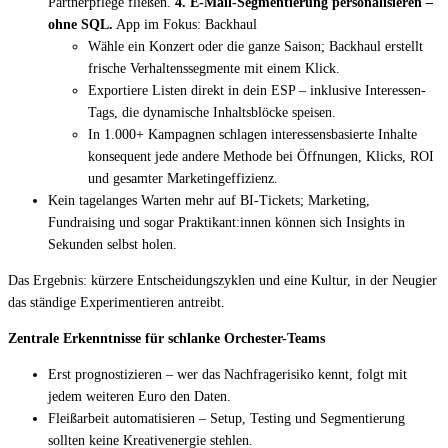
Partnerpflege fließen.
4. E-Mail-Segmentierung personalisieren –
ohne SQL.
App im Fokus: Backhaul
Wähle ein Konzert oder die ganze Saison; Backhaul erstellt
frische Verhaltenssegmente mit einem Klick.
Exportiere Listen direkt in dein ESP – inklusive Interessen-
Tags, die dynamische Inhaltsblöcke speisen.
In 1.000+ Kampagnen schlagen interessensbasierte Inhalte
konsequent jede andere Methode bei Öffnungen, Klicks, ROI
und gesamter Marketingeffizienz.
Kein tagelanges Warten mehr auf BI-Tickets; Marketing,
Fundraising und sogar Praktikant:innen können sich Insights in
Sekunden selbst holen.
Das Ergebnis: kürzere Entscheidungszyklen und eine Kultur, in der Neugier
das ständige Experimentieren antreibt.
Zentrale Erkenntnisse für schlanke Orchester-Teams
Erst prognostizieren – wer das Nachfragerisiko kennt, folgt mit
jedem weiteren Euro den Daten.
Fleißarbeit automatisieren – Setup, Testing und Segmentierung
sollten keine Kreativenergie stehlen.