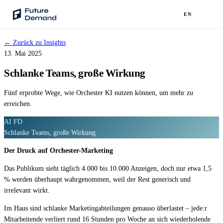
EN
← Zurück zu Insights
PLATTFORM
13. Mai 2025
Audience Intelligence
Schlanke Teams, große Wirkung
✦
Taste-Cluster-Technologie
Fünf erprobte Wege, wie Orchester KI nutzen können, um mehr zu
Lookout
erreichen.
Nachfrageprognose
AI
FD
Schlanke Teams, große Wirkung
Wave
Social Media Kampagnen
Der Druck auf Orchester-Marketing
Backhaul
Das Publikum sieht täglich 4.000 bis 10.000 Anzeigen, doch nur etwa 1,5
Automatische Segmentierung
% werden überhaupt wahrgenommen, weil der Rest generisch und
irrelevant wirkt.
Sentinel
Im Haus sind schlanke Marketingabteilungen genauso überlastet – jede:r
Frag deine Daten
Mitarbeitende verliert rund 16 Stunden pro Woche an sich wiederholende