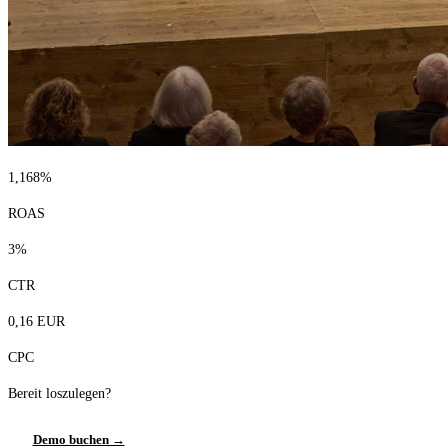
Live Entertainment
Künstleragenturen
Performing Arts
Veranstalter, Festivals & Nightlife
1,168%
Recruiting & Employer Branding
ROAS
3%
RESOURCES
CTR
Erfolgsgeschichten
0,16 EUR
Insights
CPC
Newsletter
Bereit loszulegen?
Demo buchen →