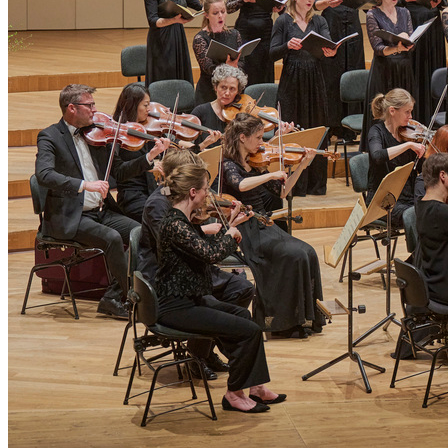
Affinity
Produktempfehlungs-API
PRODUKTE
Live
Für Veranstalter & Kultureinrichtungen
Prisma
Für Marketing-Teams & Agenturen
Produkt finden
Produkte & Preise vergleichen
USE CASES
Agenturen
Hotels & Regionen
Interne Teams