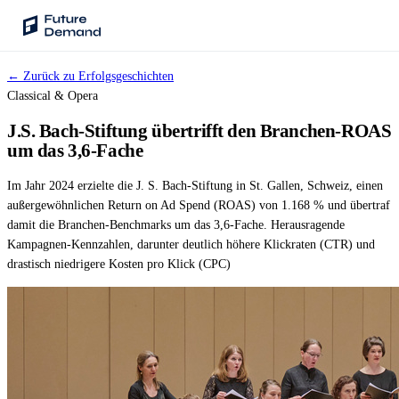
← Zurück zu Erfolgsgeschichten
PLATTFORM
Classical & Opera
Audience Intelligence
J.S. Bach-Stiftung übertrifft den Branchen-ROAS
✦
Taste-Cluster-Technologie
um das 3,6-Fache
Lookout
Im Jahr 2024 erzielte die J. S. Bach-Stiftung in St. Gallen, Schweiz, einen
Nachfrageprognose
außergewöhnlichen Return on Ad Spend (ROAS) von 1.168 % und übertraf
damit die Branchen-Benchmarks um das 3,6-Fache. Herausragende
Wave
Kampagnen-Kennzahlen, darunter deutlich höhere Klickraten (CTR) und
Social Media Kampagnen
drastisch niedrigere Kosten pro Klick (CPC)
Backhaul
Automatische Segmentierung
Sentinel
Frag deine Daten