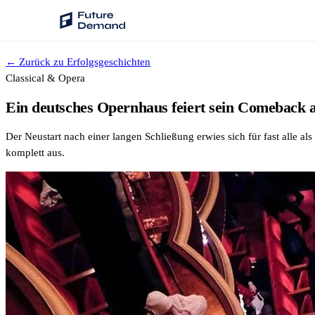
← Zurück zu Erfolgsgeschichten
PLATTFORM
Classical & Opera
Audience Intelligence
Ein deutsches Opernhaus feiert sein Comeback 
✦
Taste-Cluster-Technologie
Der Neustart nach einer langen Schließung erwies sich für fast alle 
Lookout
komplett aus.
Nachfrageprognose
Wave
Social Media Kampagnen
Backhaul
Automatische Segmentierung
Sentinel
Frag deine Daten