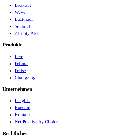
Lookout
Wave
Backhaul
Sentinel
Affinity API
Produkte
Live
Prisma
Preise
Changelog
Unternehmen
Insights
Karriere
Kontakt
Net Positive by Choice
Rechtliches