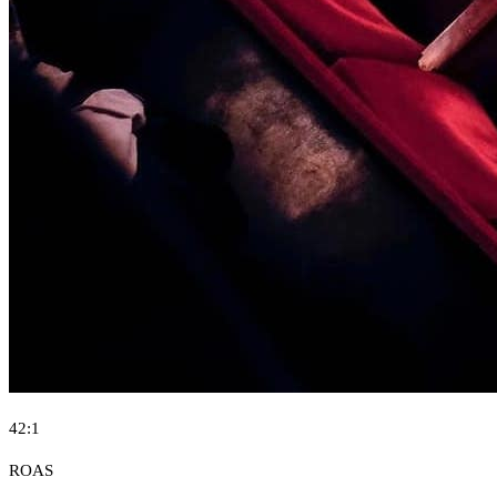
42:1
ROAS