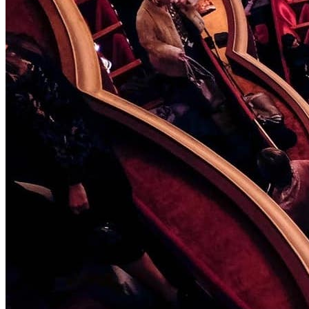
Affinity
Produktempfehlungs-API
PRODUKTE
Live
Für Veranstalter & Kultureinrichtungen
Prisma
Für Marketing-Teams & Agenturen
Produkt finden
Produkte & Preise vergleichen
USE CASES
Agenturen
Hotels & Regionen