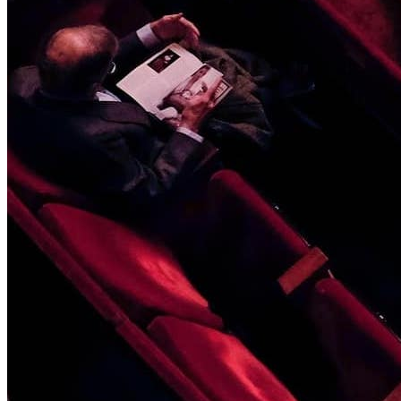
Interne Teams
Live Entertainment
Künstleragenturen
Performing Arts
Veranstalter, Festivals & Nightlife
Recruiting & Employer Branding
RESOURCES
Erfolgsgeschichten
Insights
Newsletter