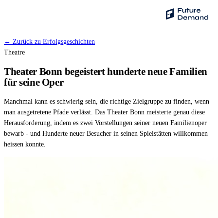
← Zurück zu Erfolgsgeschichten
PLATTFORM
Theatre
Audience Intelligence
Theater Bonn begeistert hunderte neue Familien
✦
Taste-Cluster-Technologie
für seine Oper
Lookout
Manchmal kann es schwierig sein, die richtige Zielgruppe zu finden, wenn
Nachfrageprognose
man ausgetretene Pfade verlässt. Das Theater Bonn meisterte genau diese
Herausforderung, indem es zwei Vorstellungen seiner neuen Familienoper
Wave
bewarb - und Hunderte neuer Besucher in seinen Spielstätten willkommen
Social Media Kampagnen
heissen konnte.
Backhaul
Automatische Segmentierung
Sentinel
Frag deine Daten