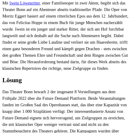
Mit
Iwein Löwenritter
, einer Familienoper in zwei Akten, begibt sich das
Theater Bonn auf ein Abenteuer abseits traditioneller Pfade. Die Oper von
Moritz Eggert basiert auf einem ritterlichen Epos aus dem 12. Jahrhundert,
das von Felicitas Hoppe in einem Buch für junge Menschen nacherzählt
wurde. Iwein ist ein junger und starker Ritter, der sich am Hof furchtbar
langweilt und sich deshalb auf die Suche nach Abenteuern begibt. Dabei
findet er seine große Liebe Laudine und verliert sie um Haaresbreite, trifft
einen ganz besonderen Freund und kämpft gegen Drachen - stets zwischen
den großen Themen Ehre und Freundschaft und dem Ringen zwischen Gut
und Böse. Die Herausforderung bestand darin, für dieses Werk abseits des
klassischen Repertoires die richtige, neue Zielgruppe zu finden.
Lösung
Das Theater Bonn bewarb 2 der insgesamt 8 Vorstellungen aus dem
Frühjahr 2022 über die Future Demand Plattform. Beide Veranstaltungen
fanden im Großen Saal des Opernhauses statt, das über eine Kapazität von
knapp über 1.000 Sitzplätzen verfügt. Der interessenbasierte Ansatz von
Future Demand eignete sich hervorragend, um Zielgruppen zu erreichen,
die mit klassischer Oper weniger vertraut sind und nicht zu den
Stammbesuchern des Theaters gehören. Die Kampagnen wurden über