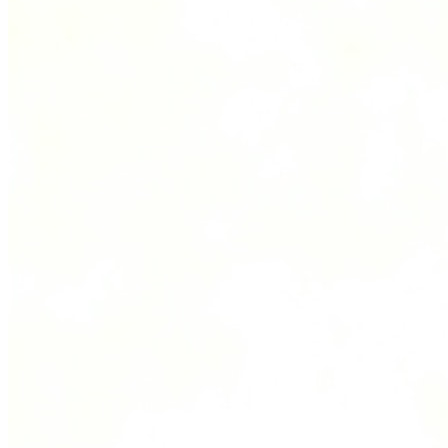
Live Entertainment
Künstleragenturen
Performing Arts
Veranstalter, Festivals & Nightlife
Recruiting & Employer Branding
RESOURCES
Erfolgsgeschichten
Insights
Newsletter