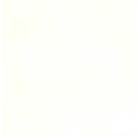
Affinity
Produktempfehlungs-API
PRODUKTE
Live
Für Veranstalter & Kultureinrichtungen
Prisma
Für Marketing-Teams & Agenturen
Produkt finden
Produkte & Preise vergleichen
USE CASES
Agenturen
Hotels & Regionen
Interne Teams