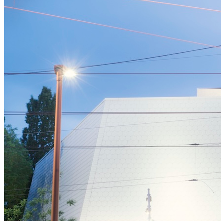
Affinity
Produktempfehlungs-API
PRODUKTE
Live
Für Veranstalter & Kultureinrichtungen
Prisma
Für Marketing-Teams & Agenturen
Produkt finden
Produkte & Preise vergleichen
USE CASES
Agenturen
Hotels & Regionen
Interne Teams