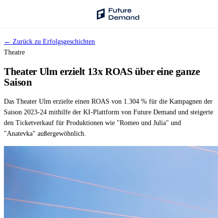
← Zurück zu Erfolgsgeschichten
PLATTFORM
Theatre
Audience Intelligence
Theater Ulm erzielt 13x ROAS über eine ganze
✦
Taste-Cluster-Technologie
Saison
Lookout
Das Theater Ulm erzielte einen ROAS von 1.304 % für die Kampagnen der
Nachfrageprognose
Saison 2023-24 mithilfe der KI-Plattform von Future Demand und steigerte
den Ticketverkauf für Produktionen wie "Romeo und Julia" und
Wave
"Anatevka" außergewöhnlich.
Social Media Kampagnen
Backhaul
Automatische Segmentierung
Sentinel
Frag deine Daten