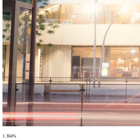
Live Entertainment
Künstleragenturen
Performing Arts
Veranstalter, Festivals & Nightlife
Recruiting & Employer Branding
RESOURCES
Erfolgsgeschichten
Insights
Newsletter
1.304%